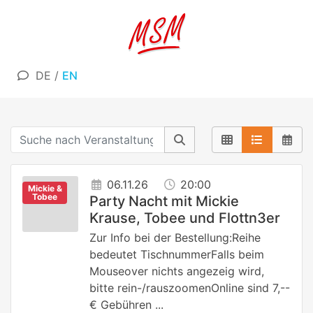
DE
/
EN
06.11.26
20:00
Mickie &
Tobee
Party Nacht mit Mickie
Krause, Tobee und Flottn3er
Zur Info bei der Bestellung:Reihe
bedeutet TischnummerFalls beim
Mouseover nichts angezeig wird,
bitte rein-/rauszoomenOnline sind 7,--
€ Gebühren ...