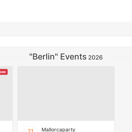
"Berlin" Events
2026
obee
Mallorcaparty
21