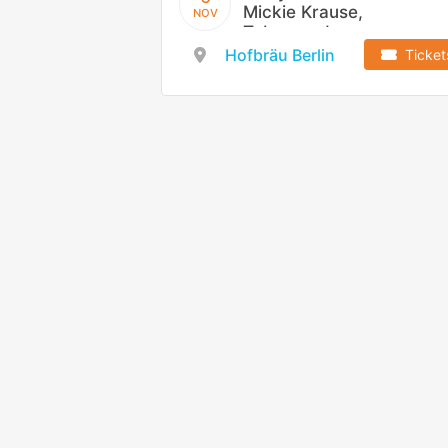
Mickie Krause,
NOV
Tobee und
Flottn3er
Hofbräu Berlin
Ticket